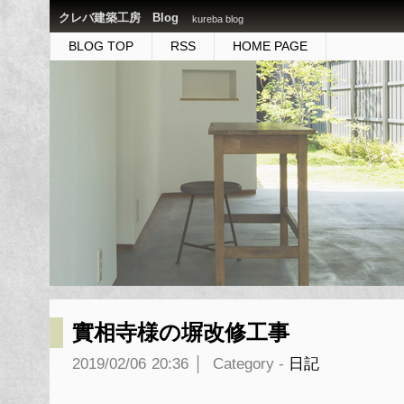
クレバ建築工房 Blog
kureba blog
BLOG TOP
RSS
HOME PAGE
實相寺様の塀改修工事
2019/02/06
20:36
│
Category -
日記